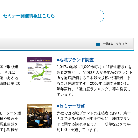
セミナー開催情報はこちら
■地域ブランド調査
国で取り組
1,047の地域（1,000市町村＋47都道府県）を
。 それは、
調査対象とし、全国3万人が各地域のブランド
魅力ある地
力を徹底評価する日本最大規模の消費者によ
戦略は主に6
る自治体調査です。2006年に調査を開始し、
毎年実施。「魅力度ランキング」等を発表し
ています。
■セミナー研修
査モニターを活
弊社では地域ブランドの提唱者であり、第一
模や競合を
人者である代表の田中を中心に、地域ブラン
調査目的を
ドに関する講演やセミナー、研修などを毎年
てお客様が
約100回実施しています。