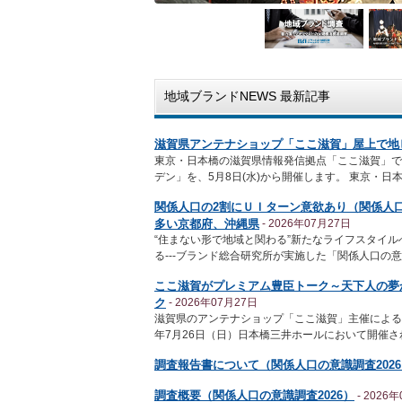
地域ブランドNEWS 最新記事
滋賀県アンテナショップ「ここ滋賀」屋上で地
東京・日本橋の滋賀県情報発信拠点「ここ滋賀」で
デン」を、5月8日(水)から開催します。 東京・日
関係人口の2割にＵＩターン意欲あり（関係人口
多い京都府、沖縄県
- 2026年07月27日
“住まない形で地域と関わる”新たなライフスタイル
る---ブランド総合研究所が実施した「関係人口の意
ここ滋賀がプレミアム豊臣トーク～天下人の夢
ク
- 2026年07月27日
滋賀県のアンテナショップ「ここ滋賀」主催による、「
年7月26日（日）日本橋三井ホールにおいて開催さ
調査報告書について（関係人口の意識調査2026
調査概要（関係人口の意識調査2026）
- 2026