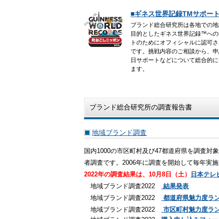
■ギネス世界記録TMサポー
ブランド総合研究所は各地での地
目的としたギネス世界
記録™
への
トのためにオフィシャルに認可さ
です。
挑戦内容のご相談から、申
日サポートなどについて総合的に
ます。
ブランド総合研究所の調査報告書
地域ブランド調査
国内1000の市区町村及び47都道府県を調査
者調査です。2006年に調査を開始して毎年実施
2022年の調査結果は、10月8日（土）
日本テレ
地域ブランド調査2022
結果発表
地域ブランド調査2022
都道府県魅力度ラ
地域ブランド調査2022
市区町村魅力度ラ