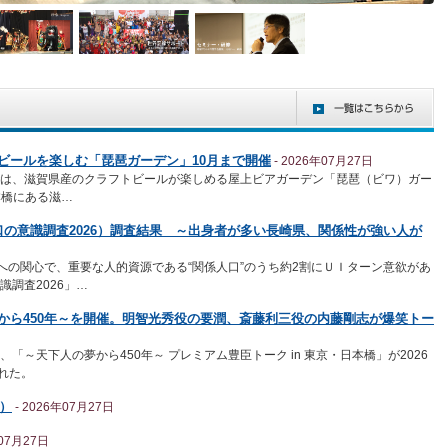
ビールを楽しむ「琵琶ガーデン」10月まで開催
- 2026年07月27日
は、滋賀県産のクラフトビールが楽しめる屋上ビアガーデン「琵琶（ビワ）ガー
本橋にある滋…
の意識調査2026）調査結果 ～出身者が多い長崎県、関係性が強い人が
への関心で、重要な人的資源である“関係人口”のうち約2割にＵＩターン意欲があ
識調査2026」…
から450年～を開催。明智光秀役の要潤、斎藤利三役の内藤剛志が爆笑トー
～天下人の夢から450年～ プレミアム豊臣トーク in 東京・日本橋」が2026
れた。
）
- 2026年07月27日
年07月27日