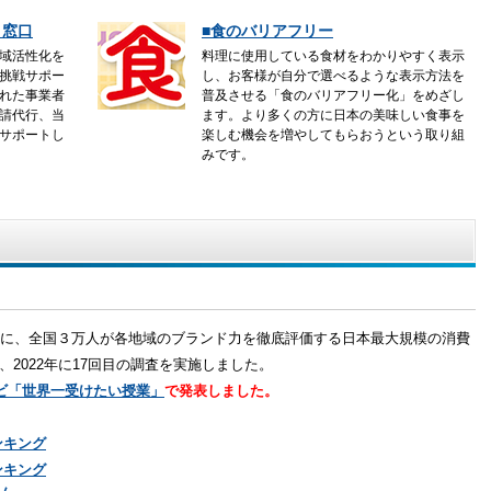
ト窓口
■食のバリアフリー
域活性化を
料理に使用している食材をわかりやすく表示
挑戦サポー
し、お客様が自分で選べるような表示方法を
れた事業者
普及させる「食のバリアフリー化」をめざし
請代行、
当
ます。より多くの方に日本の美味しい食事を
サポートし
楽しむ機会を増やしてもらおうという取り組
みです。
対象に、全国３万人が各地域のブランド力を徹底評価する日本最大規模の消費
、2022年に17回目の調査を実施しました。
ビ「世界一受けたい授業」
で発表しました。
ンキング
ンキング