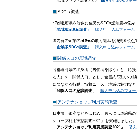
地域ブランド調査2022
購入申し込みフォー
SDGｓ調査
47都道府県を対象に住民のSDGs認知度や悩
「地域版SDGs調査」
購入申し込みフォーム
国内有力企業のSDGsの取り組みを消費者視点
「企業版SDGs調査」
購入申し込みフォーム
関係人口の意識調査
各都道府県の出身者（居住者を除く）と、応援
る人）を「関係人口」とし、全国約2万人を対
につながる行動、情報ニーズ、地域の魅力など
「関係人口の意識調査」
購入申し込みフォー
アンテナショップ利用実態調査
日本橋、銀座などをはじめ、東京には道府県の
ショップ利用実態調査2021」を実施しました。
「アンテナショップ利用実態調査2021」
購入